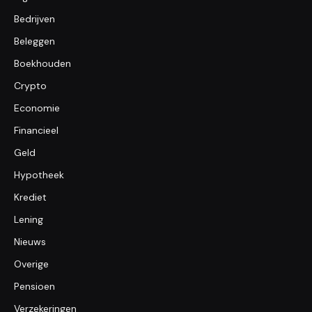
Bedrijven
Beleggen
Boekhouden
Crypto
Economie
Financieel
Geld
Hypotheek
Krediet
Lening
Nieuws
Overige
Pensioen
Verzekeringen