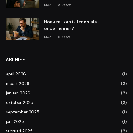
MAART 18, 2026
Hoeveel kan ik lenen als
ondernemer?
MAART 18, 2026
ARCHIEF
april 2026
(1)
maart 2026
(2)
januari 2026
(2)
oktober 2025
(2)
september 2025
(1)
juni 2025
(1)
februari 2025
(2)