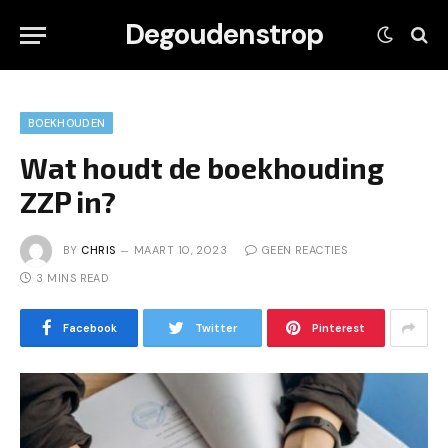
Degoudenstrop
BOEKHOUDEN
Wat houdt de boekhouding
ZZP in?
BY
CHRIS
MAART 10, 2023
GEEN REACTIES
3 MINS READ
Facebook
Twitter
Pinterest