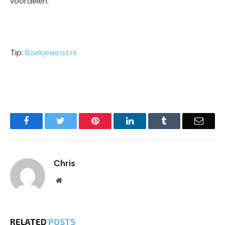
voordelen.
Tip:
Boekjewinst.nl
Facebook
Twitter
Pinterest
LinkedIn
Tumblr
Email
Chris
Website
RELATED
POSTS